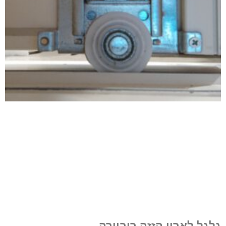
גלגל לארון הזזה ריביירה